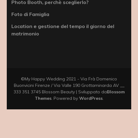
Photo Booth, perchè sceglierlo?
Foto di Famiglia
Location e gestione del tempo il giorno del
matrimonio
©My Happy Wedding 2021 - Via Frà Domenico
Buonvicini Firenze / Via Valle 190 Grottaminarda AV __
333 351 3745
Blossom Beauty | Sviluppato da
Blossom
Themes
. Powered by
WordPress
.