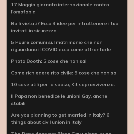
17 Maggio giornata internazionale contro
l’omofobia
Balli vietati? Ecco 3 idee per intrattenere i tuoi
invitati in sicurezza
5 Paure comuni sul matrimonio che non
riguardano il COVID ecco come affrontarle
Photo Booth: 5 cose che non sai
Come richiedere rito civile: 5 cose che non sai
10 cose utili per lo sposo, Kit sopravvivenza.
Il Papa non benedice le unioni Gay, anche
stabili
Are you planning to get married in Italy? 6
things about civil union in Italy
The Pope does not Bless Gay unions, even