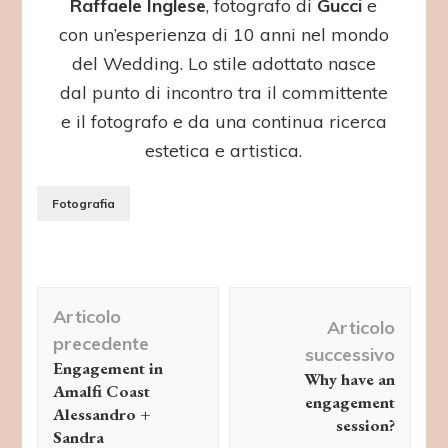
Raffaele Inglese
, fotografo di
Gucci
e
con un’esperienza di 10 anni nel mondo
del Wedding. Lo stile adottato nasce
dal punto di incontro tra il committente
e il fotografo e da una continua ricerca
estetica e artistica.
Fotografia
Navigazione
Articolo
articolo
Articolo
precedente
successivo
Engagement in
Why have an
Amalfi Coast
engagement
Alessandro +
session?
Sandra