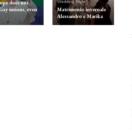
Wedding Style
ope does not
 Gay unions, even
Matrimonio invernale
Alessandro e Marika