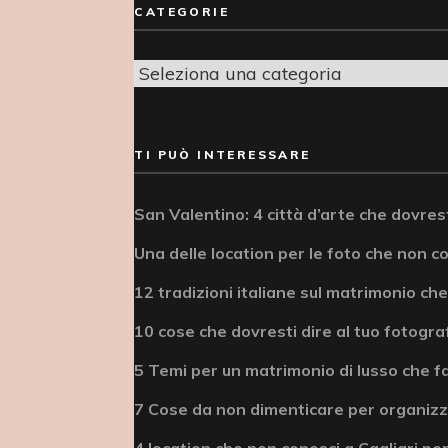
CATEGORIE
Categorie
TI PUÒ INTERESSARE
San Valentino: 4 città d’arte che dovrest
Una delle location per le foto che non c
12 tradizioni italiane sul matrimonio che
10 cose che dovresti dire al tuo fotogra
5 Temi per un matrimonio di lusso che fa
7 Cose da non dimenticare per organizz
4 location che non conosci a Cagliari per