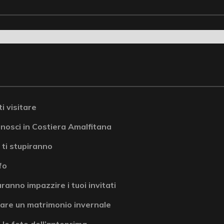
i visitare
onosci in Costiera Amalfitana
 ti stupiranno
fo
ranno impazzire i tuoi invitati
are un matrimonio invernale
 le foto dell’anteprima