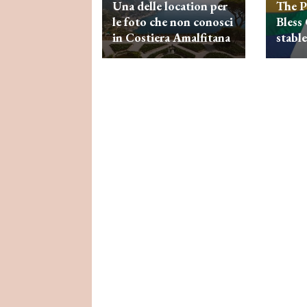
Una delle location per
The P
le foto che non conosci
Bless
in Costiera Amalfitana
stable