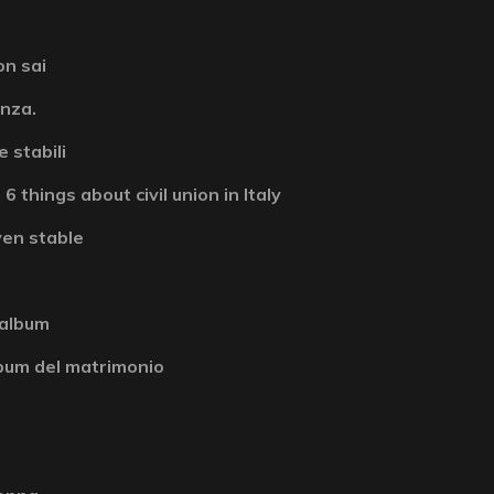
on sai
enza.
 stabili
6 things about civil union in Italy
ven stable
 album
album del matrimonio