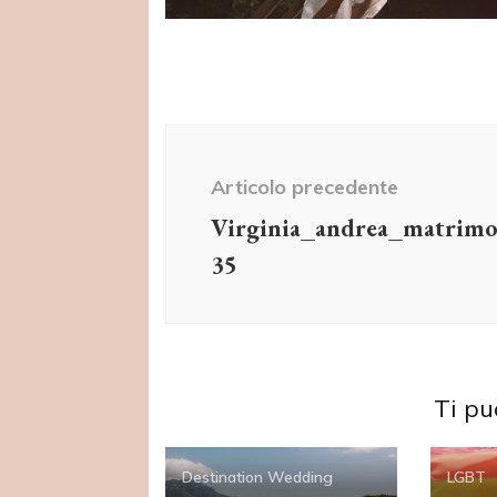
Navigazione
articolo
Articolo precedente
Virginia_andrea_matrimo
35
Ti pu
Destination Wedding
LGBT