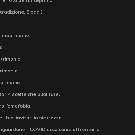
tradizione. E oggi?
l matrimonio
la
atrimonio
atrimonio
atrimonio
? 4 scelte che puoi fare.
ro l’omofobia
 i tuoi invitati in sicurezza
riguardano il COVID ecco come affrontarle