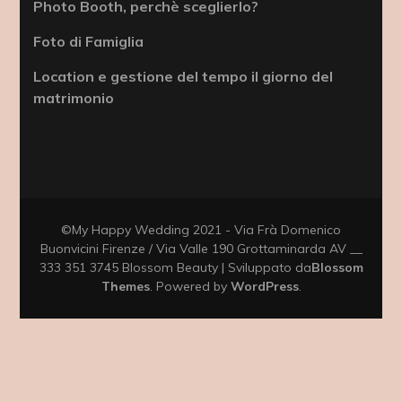
Photo Booth, perchè sceglierlo?
Foto di Famiglia
Location e gestione del tempo il giorno del
matrimonio
©My Happy Wedding 2021 - Via Frà Domenico
Buonvicini Firenze / Via Valle 190 Grottaminarda AV __
333 351 3745
Blossom Beauty | Sviluppato da
Blossom
Themes
. Powered by
WordPress
.