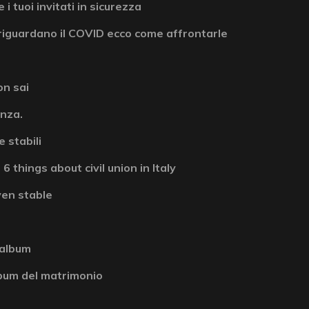
 i tuoi invitati in sicurezza
riguardano il COVID ecco come affrontarle
on sai
enza.
 stabili
6 things about civil union in Italy
ven stable
 album
album del matrimonio