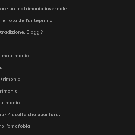
are un matrimonio invernale
 le foto dell’anteprima
tradizione. E oggi?
l matrimonio
la
atrimonio
atrimonio
atrimonio
? 4 scelte che puoi fare.
ro l’omofobia