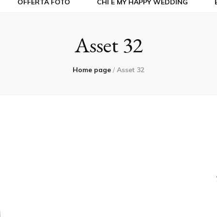
OFFERTA FOTO
CHI È MY HAPPY WEDDING
Asset 32
Home page
/
Asset 32