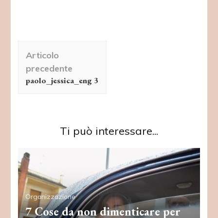
Navigazione
Articolo
articolo
precedente
paolo_jessica_eng 3
Ti può interessare...
Organizzazione
7 Cose da non dimenticare per