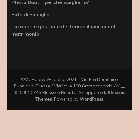
Photo Booth, perchè sceglierlo?
Foto di Famiglia
Location e gestione del tempo il giorno del
matrimonio
©My Happy Wedding 2021 - Via Frà Domenico
Buonvicini Firenze / Via Valle 190 Grottaminarda AV __
333 351 3745
Blossom Beauty | Sviluppato da
Blossom
Themes
. Powered by
WordPress
.