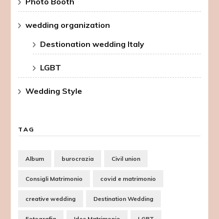
Photo Booth
wedding organization
Destionation wedding Italy
LGBT
Wedding Style
TAG
Album
burocrazia
Civil union
Consigli Matrimonio
covid e matrimonio
creative wedding
Destination Wedding
Fotografia
Idee Matrimonio
LGBT