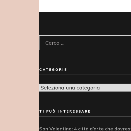
Ricerca
per:
CATEGORIE
Categorie
TI PUÒ INTERESSARE
San Valentino: 4 città d’arte che dovrest