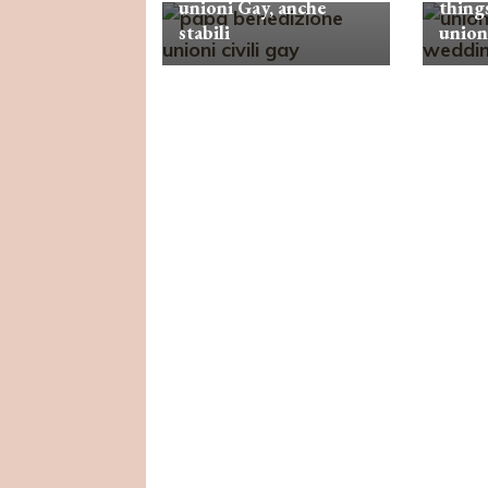
unioni Gay, anche
things
stabili
union 