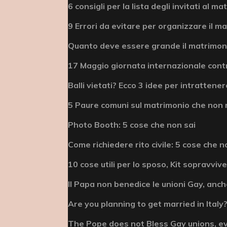
6 consigli per la lista degli invitati al m
9 Errori da evitare per organizzare il m
Quanto deve essere grande il matrimonio
17 Maggio giornata internazionale cont
Balli vietati? Ecco 3 idee per intrattenere
5 Paure comuni sul matrimonio che non 
Photo Booth: 5 cose che non sai
Come richiedere rito civile: 5 cose che n
10 cose utili per lo sposo, Kit sopravviv
Il Papa non benedice le unioni Gay, anche
Are you planning to get married in Italy? 
The Pope does not Bless Gay unions, e