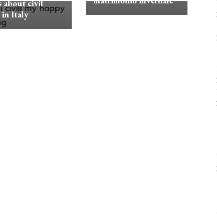
matrimonio invernale
 about civil
in Italy