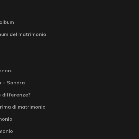
 album
album del matrimonio
donna.
o + Sandra
e differenze?
rima di matrimonio
imonio
imonio