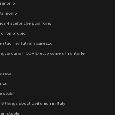
atrimonio
atrimonio
? 4 scelte che puoi fare.
ro l’omofobia
 i tuoi invitati in sicurezza
riguardano il COVID ecco come affrontarle
on sai
enza.
 stabili
6 things about civil union in Italy
ven stable