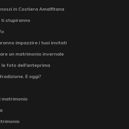
onosci in Costiera Amalfitana
 ti stupiranno
fo
ranno impazzire i tuoi invitati
are un matrimonio invernale
 le foto dell’anteprima
tradizione. E oggi?
l matrimonio
la
atrimonio