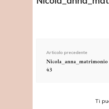
Nicola_anna_mat
Navigazione
articolo
Articolo precedente
Nicola_anna_matrimonio
43
Destio
LGBT
LGBT
Are y
Ti pu
Il Papa non benedice le
get ma