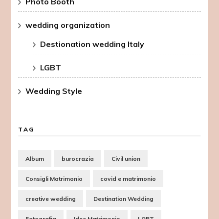
Photo Booth
wedding organization
Destionation wedding Italy
LGBT
Wedding Style
TAG
Album
burocrazia
Civil union
Consigli Matrimonio
covid e matrimonio
creative wedding
Destination Wedding
Fotografia
Idee Matrimonio
LGBT