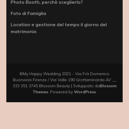
Photo Booth, perchè sceglierlo?
Foto di Famiglia
Location e gestione del tempo il giorno del
matrimonio
©My Happy Wedding 2021 - Via Frà Domenico
Buonvicini Firenze / Via Valle 190 Grottaminarda AV __
333 351 3745
Blossom Beauty | Sviluppato da
Blossom
Themes
. Powered by
WordPress
.