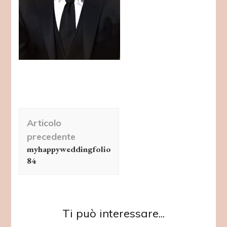
Navigazione
Articolo
articolo
precedente
myhappyweddingfolio
84
Ti può interessare...