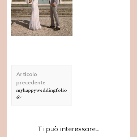
Navigazione
Articolo
articolo
precedente
myhappyweddingfolio
67
Ti può interessare...