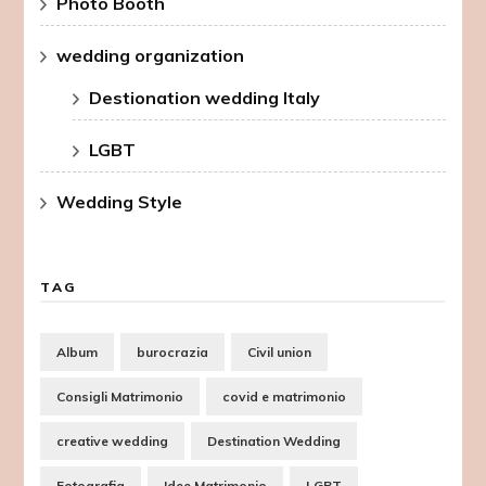
Photo Booth
wedding organization
Destionation wedding Italy
LGBT
Wedding Style
TAG
Album
burocrazia
Civil union
Consigli Matrimonio
covid e matrimonio
creative wedding
Destination Wedding
Fotografia
Idee Matrimonio
LGBT