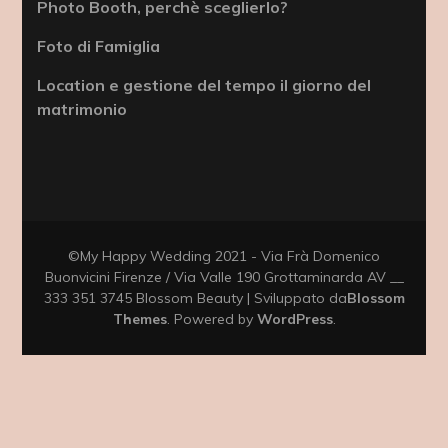
Photo Booth, perchè sceglierlo?
Foto di Famiglia
Location e gestione del tempo il giorno del
matrimonio
©My Happy Wedding 2021 - Via Frà Domenico
Buonvicini Firenze / Via Valle 190 Grottaminarda AV __
333 351 3745
Blossom Beauty | Sviluppato da
Blossom
Themes
. Powered by
WordPress
.