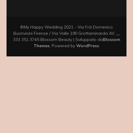
©My Happy Wedding 2021 - Via Frà Domenico
Buonvicini Firenze / Via Valle 190 Grottaminarda AV __
333 351 3745
Blossom Beauty | Sviluppato da
Blossom
Themes
. Powered by
WordPress
.