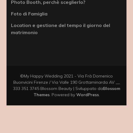
Photo Booth, perchè sceglierlo?
Foto di Famiglia
Location e gestione del tempo il giorno del
matrimonio
©My Happy Wedding 2021 - Via Frà Domenico
Buonvicini Firenze / Via Valle 190 Grottaminarda AV __
333 351 3745
Blossom Beauty | Sviluppato da
Blossom
Themes
. Powered by
WordPress
.