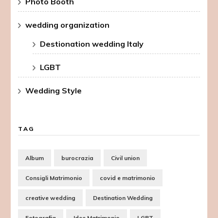
Photo Booth
wedding organization
Destionation wedding Italy
LGBT
Wedding Style
TAG
Album
burocrazia
Civil union
Consigli Matrimonio
covid e matrimonio
creative wedding
Destination Wedding
Fotografia
Idee Matrimonio
LGBT