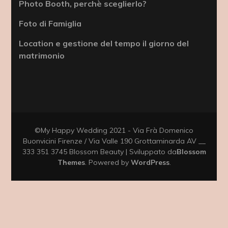
Photo Booth, perchè sceglierlo?
Foto di Famiglia
Location e gestione del tempo il giorno del
matrimonio
©My Happy Wedding 2021 - Via Frà Domenico
Buonvicini Firenze / Via Valle 190 Grottaminarda AV __
333 351 3745
Blossom Beauty | Sviluppato da
Blossom
Themes
. Powered by
WordPress
.