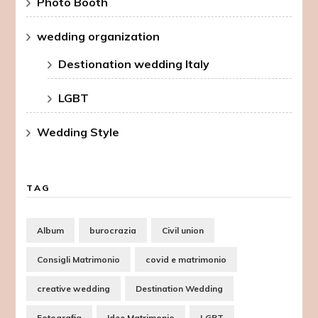
Photo Booth
wedding organization
Destionation wedding Italy
LGBT
Wedding Style
TAG
Album
burocrazia
Civil union
Consigli Matrimonio
covid e matrimonio
creative wedding
Destination Wedding
Fotografia
Idee Matrimonio
LGBT