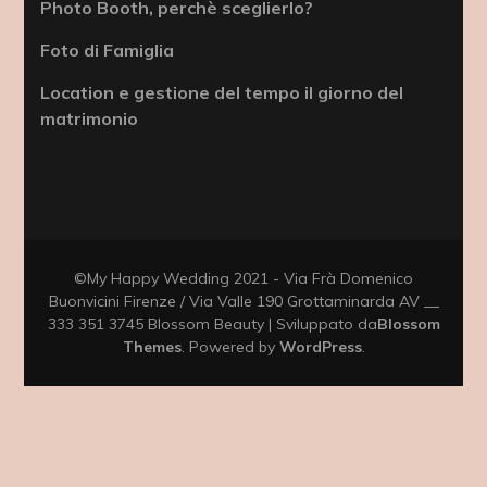
Photo Booth, perchè sceglierlo?
Foto di Famiglia
Location e gestione del tempo il giorno del
matrimonio
©My Happy Wedding 2021 - Via Frà Domenico
Buonvicini Firenze / Via Valle 190 Grottaminarda AV __
333 351 3745
Blossom Beauty | Sviluppato da
Blossom
Themes
. Powered by
WordPress
.