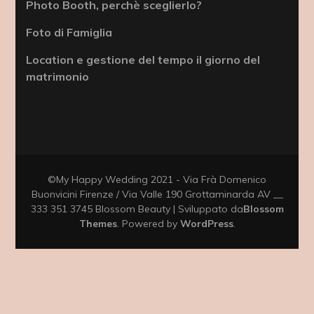
Photo Booth, perchè sceglierlo?
Foto di Famiglia
Location e gestione del tempo il giorno del
matrimonio
©My Happy Wedding 2021 - Via Frà Domenico
Buonvicini Firenze / Via Valle 190 Grottaminarda AV __
333 351 3745
Blossom Beauty | Sviluppato da
Blossom
Themes
. Powered by
WordPress
.