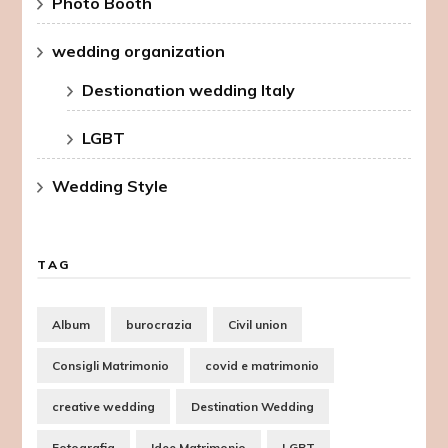
Photo Booth
wedding organization
Destionation wedding Italy
LGBT
Wedding Style
TAG
Album
burocrazia
Civil union
Consigli Matrimonio
covid e matrimonio
creative wedding
Destination Wedding
Fotografia
Idee Matrimonio
LGBT