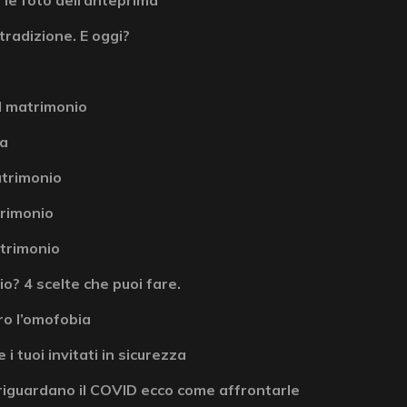
tradizione. E oggi?
l matrimonio
la
atrimonio
atrimonio
atrimonio
? 4 scelte che puoi fare.
ro l’omofobia
 i tuoi invitati in sicurezza
riguardano il COVID ecco come affrontarle