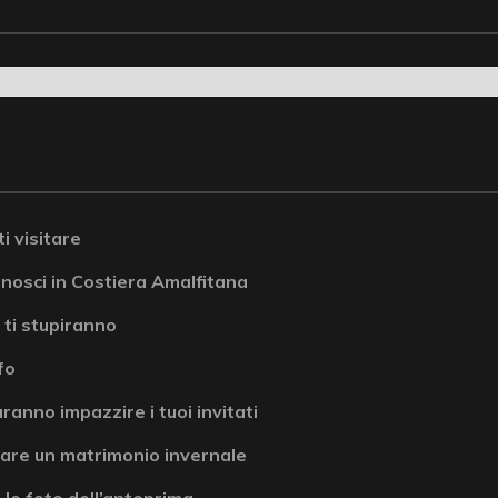
i visitare
onosci in Costiera Amalfitana
 ti stupiranno
fo
ranno impazzire i tuoi invitati
are un matrimonio invernale
 le foto dell’anteprima