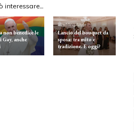
ò interessare...
Wedding Style
pa non benedice le
Lancio del bouquet da
i Gay, anche
sposa: tra mito e
i
tradizione. E oggi?