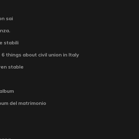
on sai
enza.
 stabili
6 things about civil union in Italy
ven stable
 album
album del matrimonio