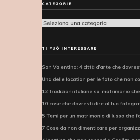
CATEGORIE
Categorie
TI PUÒ INTERESSARE
San Valentino: 4 città d’arte che dovrest
Una delle location per le foto che non c
12 tradizioni italiane sul matrimonio che
10 cose che dovresti dire al tuo fotogra
5 Temi per un matrimonio di lusso che fa
7 Cose da non dimenticare per organizz
4 location che non conosci a Cagliari per