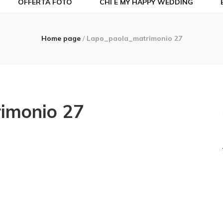
OFFERTA FOTO
CHI È MY HAPPY WEDDING
Home page
/
Lapo_paola_matrimonio 27
imonio 27