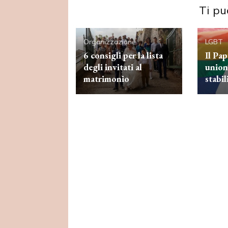
Ti pu
Organizzazione
LGBT
6 consigli per la lista
Il Pa
degli invitati al
union
matrimonio
stabil