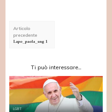
Navigazione
Articolo
articolo
precedente
Lapo_paola_eng 1
Ti può interessare...
LGBT