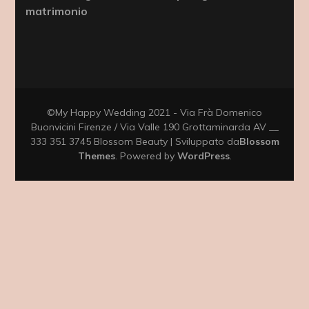
matrimonio
©My Happy Wedding 2021 - Via Frà Domenico
Buonvicini Firenze / Via Valle 190 Grottaminarda AV __
333 351 3745
Blossom Beauty | Sviluppato da
Blossom
Themes
. Powered by
WordPress
.