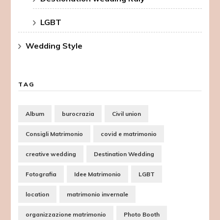
LGBT
Wedding Style
TAG
Album
burocrazia
Civil union
Consigli Matrimonio
covid e matrimonio
creative wedding
Destination Wedding
Fotografia
Idee Matrimonio
LGBT
location
matrimonio invernale
organizzazione matrimonio
Photo Booth