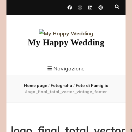
My Happy Wedding
Navigazione
Home page
/
Fotografia
/
Foto di Famiglia
/
logo_final_total_vector_vintage_footer
logo_final_total_vector