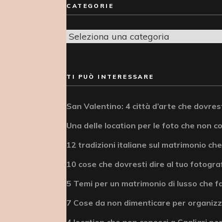
CATEGORIE
Categorie
TI PUÒ INTERESSARE
San Valentino: 4 città d’arte che dovrest
Una delle location per le foto che non c
12 tradizioni italiane sul matrimonio che
10 cose che dovresti dire al tuo fotogra
5 Temi per un matrimonio di lusso che fa
7 Cose da non dimenticare per organizz
4 location che non conosci a Cagliari per