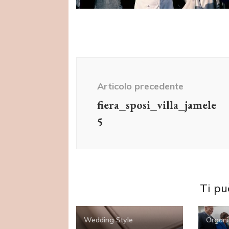
Navigazione
articolo
Articolo precedente
fiera_sposi_villa_jamele
5
Ti pu
Wedding Style
Organi