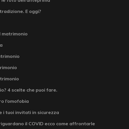
tradizione. E oggi?
l matrimonio
la
atrimonio
atrimonio
atrimonio
? 4 scelte che puoi fare.
ro l’omofobia
 i tuoi invitati in sicurezza
riguardano il COVID ecco come affrontarle