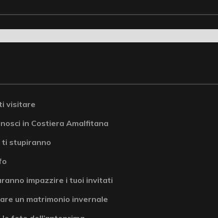
i visitare
onosci in Costiera Amalfitana
 ti stupiranno
fo
ranno impazzire i tuoi invitati
are un matrimonio invernale
 le foto dell’anteprima