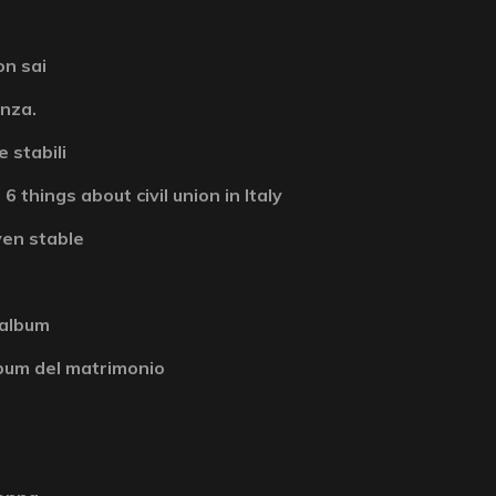
on sai
enza.
 stabili
6 things about civil union in Italy
ven stable
 album
album del matrimonio