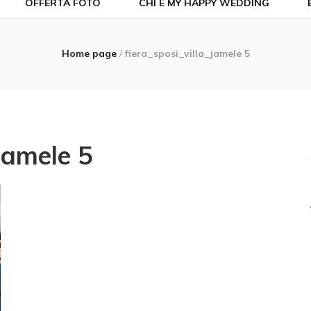
OFFERTA FOTO
CHI È MY HAPPY WEDDING
Home page
/
fiera_sposi_villa_jamele 5
_jamele 5