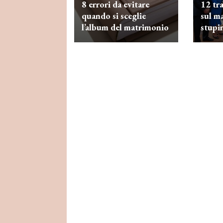
8 errori da evitare
12 tra
quando si sceglie
sul m
l’album del matrimonio
stupi