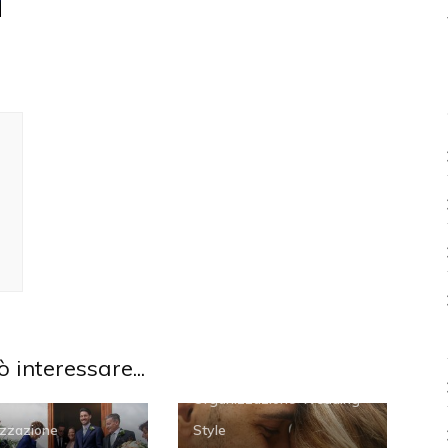
ò interessare...
Organizzazione
Wedding
zzazione
Style