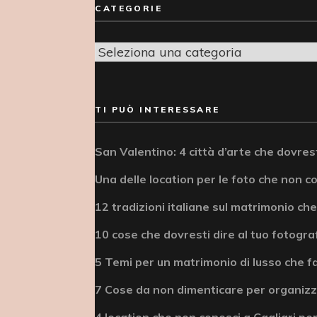
CATEGORIE
Categorie
TI PUÒ INTERESSARE
San Valentino: 4 città d’arte che dovrest
Una delle location per le foto che non c
12 tradizioni italiane sul matrimonio che
10 cose che dovresti dire al tuo fotogra
5 Temi per un matrimonio di lusso che fa
7 Cose da non dimenticare per organizz
4 location che non conosci a Cagliari per