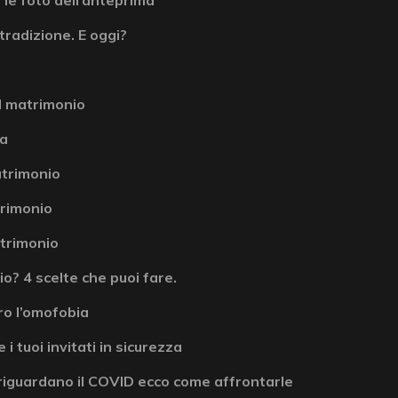
tradizione. E oggi?
l matrimonio
la
atrimonio
atrimonio
atrimonio
? 4 scelte che puoi fare.
ro l’omofobia
 i tuoi invitati in sicurezza
riguardano il COVID ecco come affrontarle