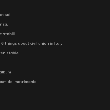
on sai
enza.
 stabili
6 things about civil union in Italy
ven stable
 album
album del matrimonio