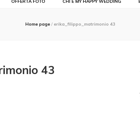
OFFERTA FOTO
CHI È MY HAPPY WEDDING
Home page
/
erika_filippo_matrimonio 43
trimonio 43