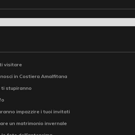
i visitare
onosci in Costiera Amalfitana
 ti stupiranno
fo
ranno impazzire i tuoi invitati
are un matrimonio invernale
 le foto dell’anteprima