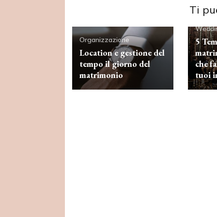
Ti pu
Weddin
Organizzazione
5 Tem
Location e gestione del
matri
tempo il giorno del
che f
matrimonio
tuoi i