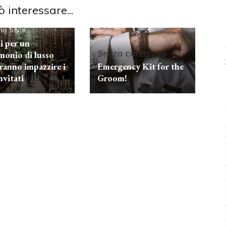
ò interessare...
g Style
i per un
Senza categoria
monio di lusso
aranno impazzire i
Emergency Kit for the
nvitati
Groom!