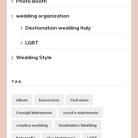
Photo Booth
wedding organization
Destionation wedding Italy
LGBT
Wedding Style
TAG
Album
burocrazia
Civil union
Consigli Matrimonio
covid e matrimonio
creative wedding
Destination Wedding
Fotografia
Idee Matrimonio
LGBT