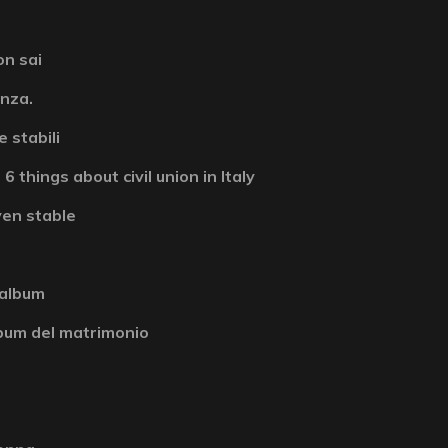
on sai
enza.
 stabili
6 things about civil union in Italy
ven stable
 album
album del matrimonio