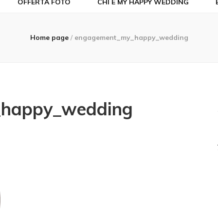
OFFERTA FOTO
CHI È MY HAPPY WEDDING
Home page
/
engagement_my_happy_wedding
happy_wedding