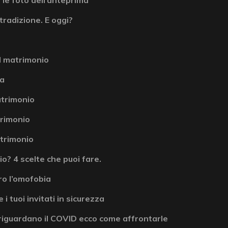
tradizione. E oggi?
l matrimonio
la
atrimonio
atrimonio
atrimonio
? 4 scelte che puoi fare.
ro l’omofobia
 i tuoi invitati in sicurezza
riguardano il COVID ecco come affrontarle