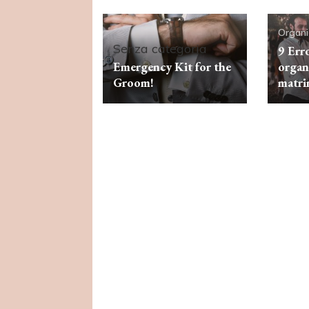
Organi
Senza categoria
9 Erro
Emergency Kit for the
organi
Groom!
matri