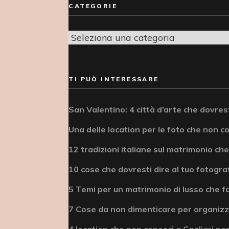
CATEGORIE
Categorie
TI PUÒ INTERESSARE
San Valentino: 4 città d’arte che dovrest
Una delle location per le foto che non c
12 tradizioni italiane sul matrimonio che
10 cose che dovresti dire al tuo fotogra
5 Temi per un matrimonio di lusso che fa
7 Cose da non dimenticare per organizz
4 location che non conosci a Cagliari per