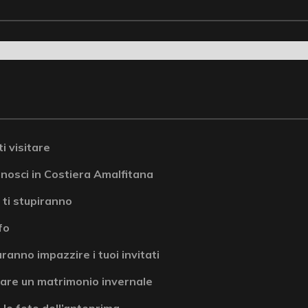
i visitare
onosci in Costiera Amalfitana
 ti stupiranno
fo
ranno impazzire i tuoi invitati
are un matrimonio invernale
 le foto dell’anteprima