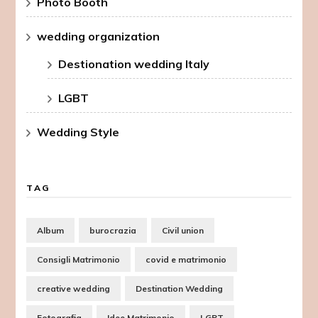
Photo Booth
wedding organization
Destionation wedding Italy
LGBT
Wedding Style
TAG
Album
burocrazia
Civil union
Consigli Matrimonio
covid e matrimonio
creative wedding
Destination Wedding
Fotografia
Idee Matrimonio
LGBT