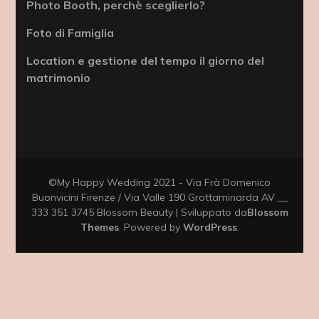
Photo Booth, perchè sceglierlo?
Foto di Famiglia
Location e gestione del tempo il giorno del
matrimonio
©My Happy Wedding 2021 - Via Frà Domenico
Buonvicini Firenze / Via Valle 190 Grottaminarda AV __
333 351 3745
Blossom Beauty | Sviluppato da
Blossom
Themes
. Powered by
WordPress
.