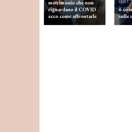
LGBT
matrimonio che non
riguardano il COVID
6 cos
ecco come affrontarle
sulle 