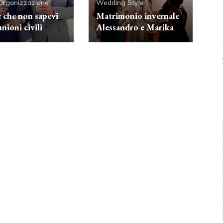
Organizzazione
Wedding Style
e che non sapevi
Matrimonio invernale
unioni civili
Alessandro e Marika