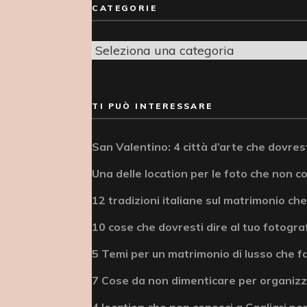
CATEGORIE
Categorie
TI PUÒ INTERESSARE
San Valentino: 4 città d’arte che dovrest
Una delle location per le foto che non c
12 tradizioni italiane sul matrimonio che
10 cose che dovresti dire al tuo fotogra
5 Temi per un matrimonio di lusso che fa
7 Cose da non dimenticare per organizz
4 location che non conosci a Cagliari per