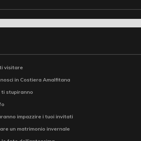
i visitare
onosci in Costiera Amalfitana
 ti stupiranno
fo
ranno impazzire i tuoi invitati
are un matrimonio invernale
 le foto dell’anteprima