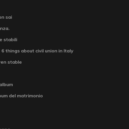
on sai
enza.
 stabili
6 things about civil union in Italy
ven stable
 album
album del matrimonio