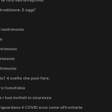
tradizione. E oggi?
l matrimonio
la
atrimonio
atrimonio
atrimonio
? 4 scelte che puoi fare.
ro l’omofobia
 i tuoi invitati in sicurezza
riguardano il COVID ecco come affrontarle