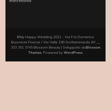
matrimonio
©My Happy Wedding 2021 - Via Frà Domenico
Buonvicini Firenze / Via Valle 190 Grottaminarda AV __
333 351 3745
Blossom Beauty | Sviluppato da
Blossom
Themes
. Powered by
WordPress
.