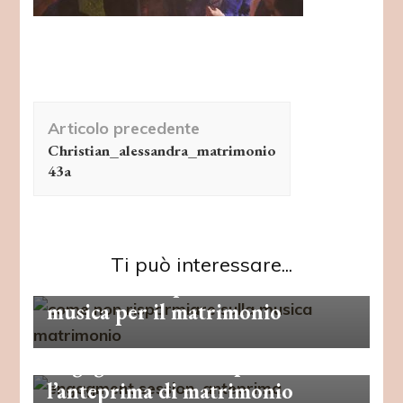
Navigazione
Articolo precedente
articolo
Christian_alessandra_matrimonio
43a
Organizzazione
Ti può interessare...
Come non risparmiare sulla
musica per il matrimonio
Organizzazione
Wedding Style
Engagment session, perchè fare
Organizzazione
Wedding Style
Quanto deve essere grande il
l’anteprima di matrimonio