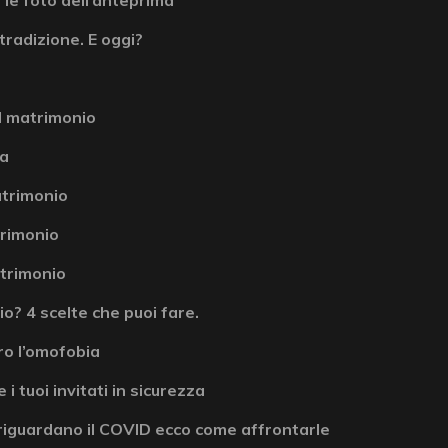
tradizione. E oggi?
l matrimonio
la
atrimonio
atrimonio
atrimonio
? 4 scelte che puoi fare.
ro l’omofobia
 i tuoi invitati in sicurezza
riguardano il COVID ecco come affrontarle