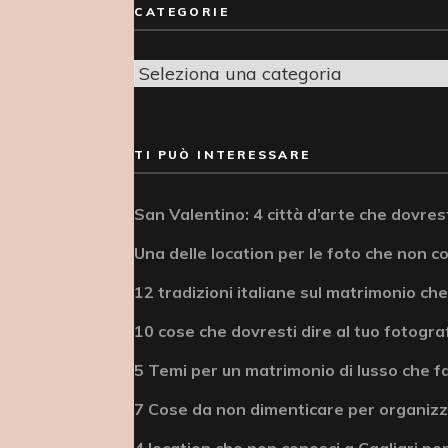
CATEGORIE
Categorie
TI PUÒ INTERESSARE
San Valentino: 4 città d’arte che dovrest
Una delle location per le foto che non c
12 tradizioni italiane sul matrimonio che
10 cose che dovresti dire al tuo fotogra
5 Temi per un matrimonio di lusso che fa
7 Cose da non dimenticare per organizz
4 location che non conosci a Cagliari per