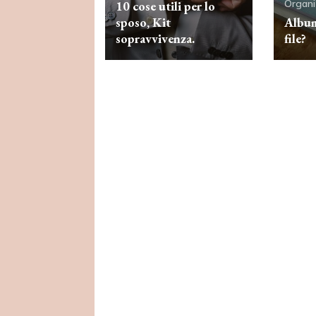
Organi
10 cose utili per lo
sposo, Kit
Album
sopravvivenza.
file?