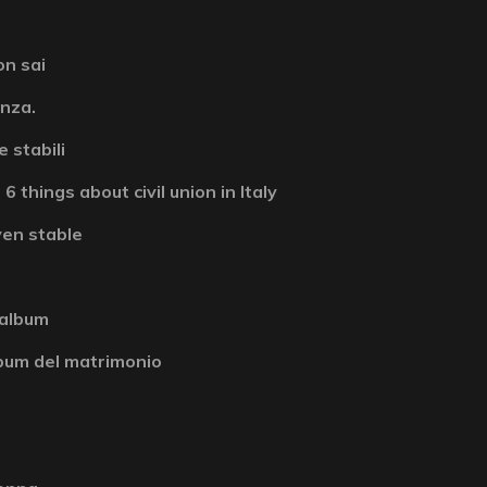
on sai
enza.
 stabili
6 things about civil union in Italy
ven stable
 album
album del matrimonio