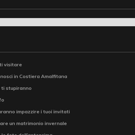
i visitare
onosci in Costiera Amalfitana
 ti stupiranno
fo
ranno impazzire i tuoi invitati
are un matrimonio invernale
 le foto dell’anteprima