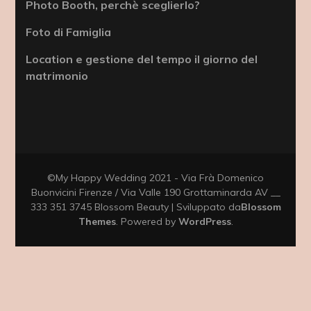
Photo Booth, perchè sceglierlo?
Foto di Famiglia
Location e gestione del tempo il giorno del
matrimonio
©My Happy Wedding 2021 - Via Frà Domenico
Buonvicini Firenze / Via Valle 190 Grottaminarda AV __
333 351 3745
Blossom Beauty | Sviluppato da
Blossom
Themes
. Powered by
WordPress
.