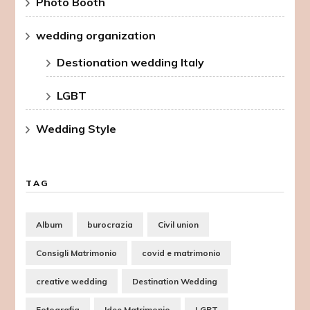
Photo Booth
wedding organization
Destionation wedding Italy
LGBT
Wedding Style
TAG
Album
burocrazia
Civil union
Consigli Matrimonio
covid e matrimonio
creative wedding
Destination Wedding
Fotografia
Idee Matrimonio
LGBT