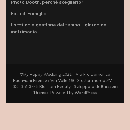
Photo Booth, perchè sceglierlo?
Foto di Famiglia
Location e gestione del tempo il giorno del
matrimonio
©My Happy Wedding 2021 - Via Frà Domenico
Buonvicini Firenze / Via Valle 190 Grottaminarda AV __
333 351 3745
Blossom Beauty | Sviluppato da
Blossom
Themes
. Powered by
WordPress
.