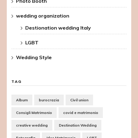
Photo Booth
wedding organization
Destionation wedding Italy
LGBT
Wedding Style
TAG
Album
burocrazia
Civil union
Consigli Matrimonio
covid e matrimonio
creative wedding
Destination Wedding
Fotografia
Idee Matrimonio
LGBT