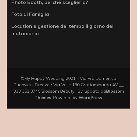
Photo Booth, perchè sceglierlo?
Foto di Famiglia
Location e gestione del tempo il giorno del
matrimonio
©My Happy Wedding 2021 - Via Frà Domenico
Buonvicini Firenze / Via Valle 190 Grottaminarda AV __
333 351 3745
Blossom Beauty | Sviluppato da
Blossom
Themes
. Powered by
WordPress
.