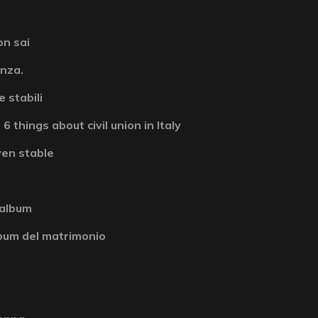
on sai
enza.
 stabili
6 things about civil union in Italy
ven stable
 album
album del matrimonio