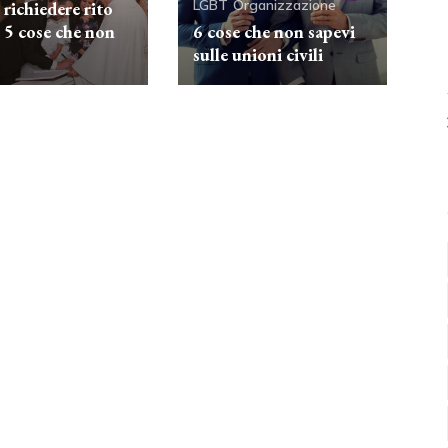
LGBT
Organizzazione
richiedere rito
: 5 cose che non
6 cose che non sapevi
sulle unioni civili