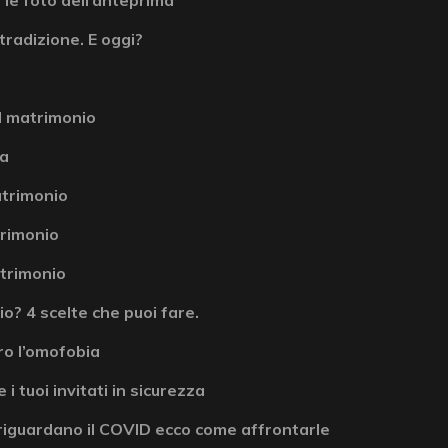
tradizione. E oggi?
l matrimonio
la
atrimonio
atrimonio
atrimonio
? 4 scelte che puoi fare.
ro l’omofobia
 i tuoi invitati in sicurezza
riguardano il COVID ecco come affrontarle