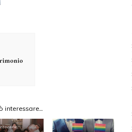
trimonio
ò interessare...
zzazione