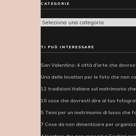
CATEGORIE
Categorie
TI PUÒ INTERESSARE
San Valentino: 4 città d’arte che dovrest
Una delle location per le foto che non c
12 tradizioni italiane sul matrimonio che
10 cose che dovresti dire al tuo fotogra
5 Temi per un matrimonio di lusso che fa
7 Cose da non dimenticare per organizz
4 location che non conosci a Cagliari per