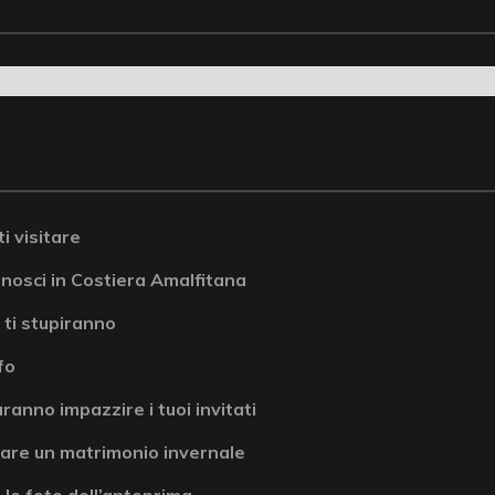
i visitare
onosci in Costiera Amalfitana
 ti stupiranno
fo
ranno impazzire i tuoi invitati
are un matrimonio invernale
 le foto dell’anteprima