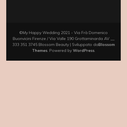
©My Happy Wedding 2021 - Via Frà Domenico
Buonvicini Firenze / Via Valle 190 Grottaminarda AV __
333 351 3745
Blossom Beauty | Sviluppato da
Blossom
Themes
. Powered by
WordPress
.