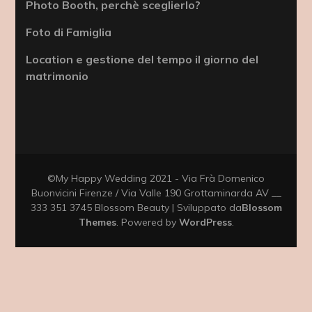
Photo Booth, perchè sceglierlo?
Foto di Famiglia
Location e gestione del tempo il giorno del
matrimonio
©My Happy Wedding 2021 - Via Frà Domenico
Buonvicini Firenze / Via Valle 190 Grottaminarda AV __
333 351 3745
Blossom Beauty | Sviluppato da
Blossom
Themes
. Powered by
WordPress
.