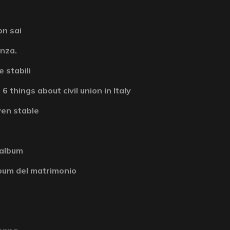
on sai
enza.
 stabili
6 things about civil union in Italy
ven stable
 album
album del matrimonio