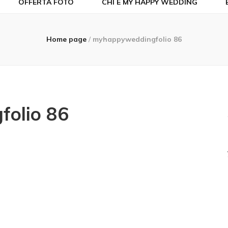
OFFERTA FOTO
CHI È MY HAPPY WEDDING
Home page
/
myhappyweddingfolio 86
olio 86