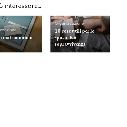
ò interessare...
Organizzazione
zzazione
10 cose utili per lo
 matrimonio o
sposo, Kit
sopravvivenza.