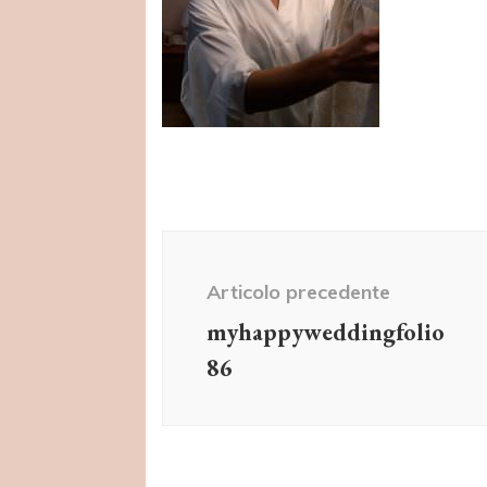
Navigazione
articolo
Articolo precedente
myhappyweddingfolio
86