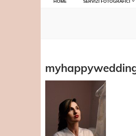
HOME
SERVIZI FOTOGRAFICI
myhappyweddingf