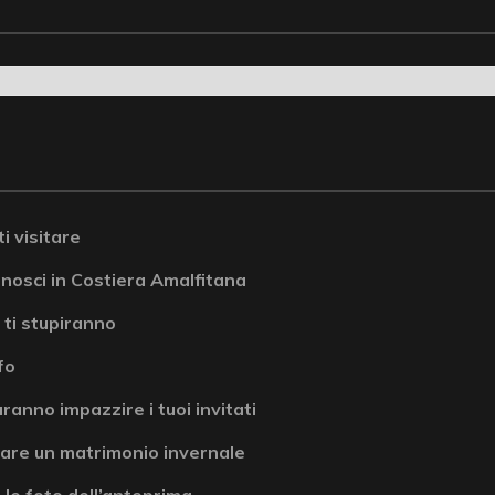
i visitare
onosci in Costiera Amalfitana
 ti stupiranno
fo
ranno impazzire i tuoi invitati
are un matrimonio invernale
 le foto dell’anteprima