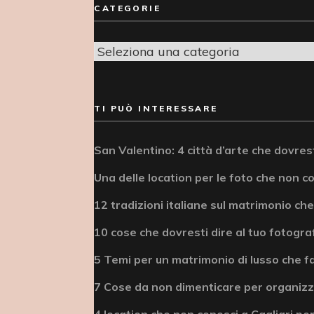
CATEGORIE
Categorie
TI PUÒ INTERESSARE
San Valentino: 4 città d’arte che dovrest
Una delle location per le foto che non c
12 tradizioni italiane sul matrimonio che
10 cose che dovresti dire al tuo fotogra
5 Temi per un matrimonio di lusso che fa
7 Cose da non dimenticare per organizz
4 location che non conosci a Cagliari per