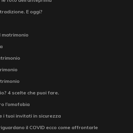
tradizione. E oggi?
l matrimonio
la
atrimonio
atrimonio
atrimonio
? 4 scelte che puoi fare.
ro l’omofobia
 i tuoi invitati in sicurezza
riguardano il COVID ecco come affrontarle