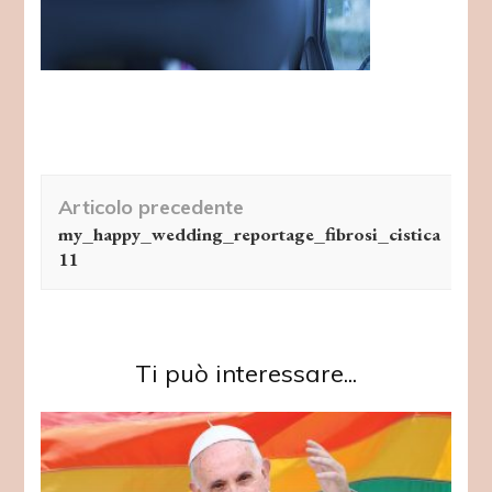
Navigazione
Articolo precedente
articolo
my_happy_wedding_reportage_fibrosi_cistica
11
Ti può interessare...