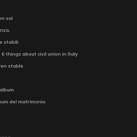
on sai
enza.
 stabili
6 things about civil union in Italy
ven stable
 album
album del matrimonio