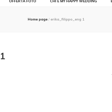
OFFERTA FOTO
CHI È MY HAPPY WEDDING
Home page
/
erika_filippo_eng 1
 1