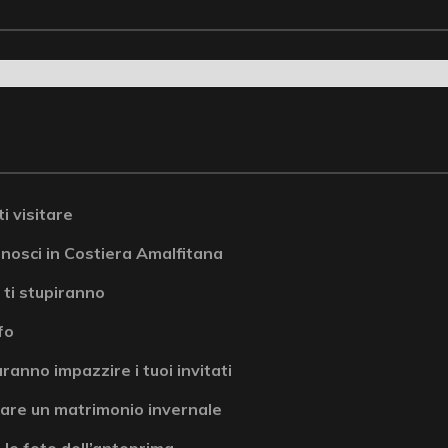
i visitare
onosci in Costiera Amalfitana
 ti stupiranno
fo
ranno impazzire i tuoi invitati
are un matrimonio invernale
 le foto dell’anteprima