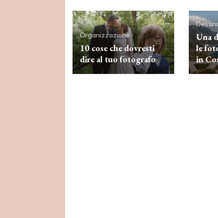
Destin
Organizzazione
Una d
10 cose che dovresti
le fo
dire al tuo fotografo
in Co