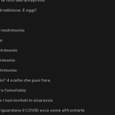
tradizione. E oggi?
l matrimonio
la
atrimonio
atrimonio
atrimonio
? 4 scelte che puoi fare.
ro l’omofobia
 i tuoi invitati in sicurezza
riguardano il COVID ecco come affrontarle