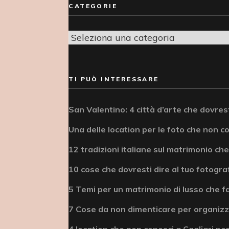
CATEGORIE
Categorie
TI PUÒ INTERESSARE
San Valentino: 4 città d’arte che dovrest
Una delle location per le foto che non c
12 tradizioni italiane sul matrimonio che
10 cose che dovresti dire al tuo fotogra
5 Temi per un matrimonio di lusso che fa
7 Cose da non dimenticare per organizz
4 location che non conosci a Cagliari per