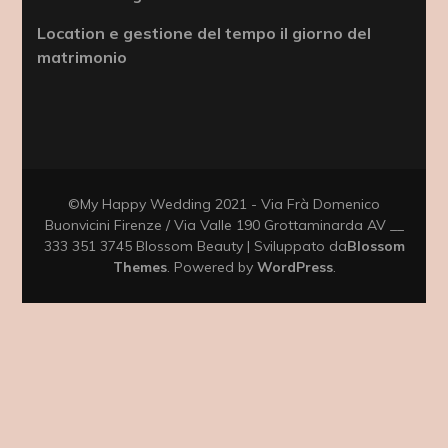
Location e gestione del tempo il giorno del
matrimonio
©My Happy Wedding 2021 - Via Frà Domenico
Buonvicini Firenze / Via Valle 190 Grottaminarda AV __
333 351 3745
Blossom Beauty | Sviluppato da
Blossom
Themes
. Powered by
WordPress
.