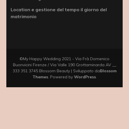
Location e gestione del tempo il giorno del
matrimonio
©My Happy Wedding 2021 - Via Frà Domenico
Buonvicini Firenze / Via Valle 190 Grottaminarda AV __
333 351 3745
Blossom Beauty | Sviluppato da
Blossom
Themes
. Powered by
WordPress
.