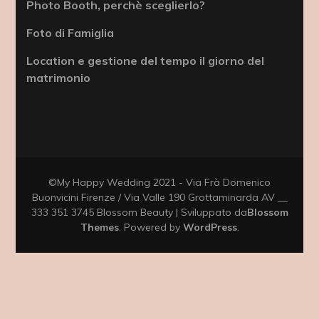
Photo Booth, perchè sceglierlo?
Foto di Famiglia
Location e gestione del tempo il giorno del
matrimonio
©My Happy Wedding 2021 - Via Frà Domenico
Buonvicini Firenze / Via Valle 190 Grottaminarda AV __
333 351 3745
Blossom Beauty | Sviluppato da
Blossom
Themes
. Powered by
WordPress
.