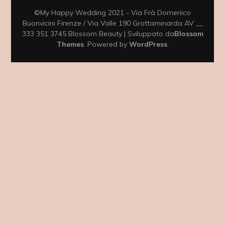
©My Happy Wedding 2021 - Via Frà Domenico
Buonvicini Firenze / Via Valle 190 Grottaminarda AV __
333 351 3745
Blossom Beauty | Sviluppato da
Blossom
Themes
. Powered by
WordPress
.